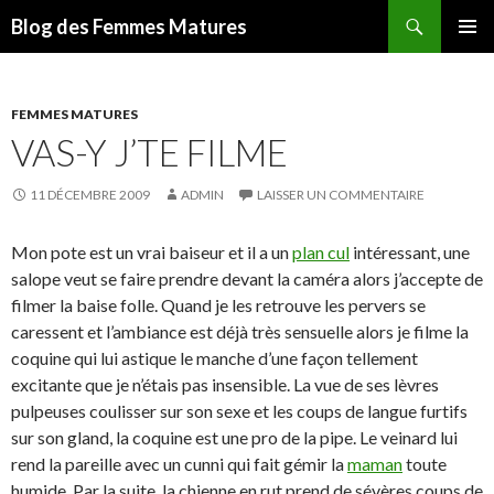
Recherche
Blog des Femmes Matures
ALLER
MENU
AU
PRINCI
CONTENU
FEMMES MATURES
VAS-Y J’TE FILME
11 DÉCEMBRE 2009
ADMIN
LAISSER UN COMMENTAIRE
Mon pote est un vrai baiseur et il a un
plan cul
intéressant, une
salope veut se faire prendre devant la caméra alors j’accepte de
filmer la baise folle. Quand je les retrouve les pervers se
caressent et l’ambiance est déjà très sensuelle alors je filme la
coquine qui lui astique le manche d’une façon tellement
excitante que je n’étais pas insensible. La vue de ses lèvres
pulpeuses coulisser sur son sexe et les coups de langue furtifs
sur son gland, la coquine est une pro de la pipe. Le veinard lui
rend la pareille avec un cunni qui fait gémir la
maman
toute
humide. Par la suite, la chienne en rut prend de sévères coups de