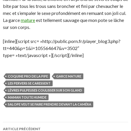
bite par tous les trous sans broncher et fini par chevaucher le
mec et s’empaler le sexe profondément en remuant son joli cul.
La garce
mature
est tellement sauvage que mon pote se lâche
sur son corps.
[inline][script src= »http://public.porn.fr/player_blog3.php?
tt=440&p=1&i=105564647&v=3502″
type= »text/javascript »][/script][/inline]
COQUINE PRO DE LA PIPE
GARCE MATURE
LES PERVERS SE CARESSENT
LÈVRES PULPEUSES COULISSER SUR SON GLAND
MAMAN TOUTE HUMIDE
SALOPE VEUT SE FAIRE PRENDRE DEVANT LA CAMÉRA
Navigation
ARTICLE PRÉCÉDENT