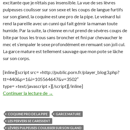
excitante que je n’étais pas insensible. La vue de ses lèvres
pulpeuses coulisser sur son sexe et les coups de langue furtifs
sur son gland, la coquine est une pro de la pipe. Le veinard lui
rend la pareille avec un cunni qui fait gémir la maman toute
humide. Par la suite, la chienne en rut prend de sévères coups de
bite par tous les trous sans broncher et fini par chevaucher le
mec et s’empaler le sexe profondément en remuant son joli cul.
La garce mature est tellement sauvage que mon pote se lâche
sur son corps.
[inline][script src= »http://public.porn.fr/player_blog3.php?
tt=440&p=1&i=105564647&v=3502″
type= »text/javascript »][/script][/inline]
Vas-y j’te filme
Continuer la lecture de
→
COQUINE PRO DE LA PIPE
GARCE MATURE
LES PERVERS SE CARESSENT
LÈVRES PULPEUSES COULISSER SUR SON GLAND