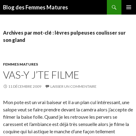
Recherche
Blog des Femmes Matures
ALLER
MENU
AU
PRINCI
CONTENU
Archives par mot-clé : lèvres pulpeuses coulisser sur
son gland
FEMMES MATURES
VAS-Y J’TE FILME
11 DÉCEMBRE 2009
LAISSER UN COMMENTAIRE
Mon pote est un vrai baiseur et il a un plan cul intéressant, une
salope veut se faire prendre devant la caméra alors j’accepte de
filmer la baise folle. Quand je les retrouve les pervers se
caressent et l’ambiance est déjà très sensuelle alors je filme la
coquine qui lui astique le manche d’une façon tellement