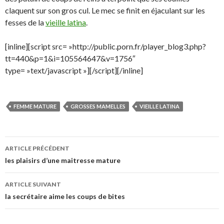
claquent sur son gros cul. Le mec se finit en éjaculant sur les
fesses de la
vieille latina
.
[inline][script src= »http://public.porn.fr/player_blog3.php?
tt=440&p=1&i=105564647&v=1756″
type= »text/javascript »][/script][/inline]
FEMME MATURE
GROSSES MAMELLES
VIEILLE LATINA
Navigation
ARTICLE PRÉCÉDENT
des
les plaisirs d’une maitresse mature
articles
ARTICLE SUIVANT
la secrétaire aime les coups de bites