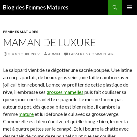
Recherche
Blog des Femmes Matures
ALLER
MENU
AU
PRINCI
CONTENU
FEMMES MATURES
MAMAN DE LUXURE
30 OCTOBRE 2009
ADMIN
LAISSER UN COMMENTAIRE
Le salopard vient de se dégotter une sacrée poupée. Une latine
au corps parfait, de beaux gros seins, une taille cambrée avec
joli cul bien rebondi. Le mec va profiter de cette plastique de
rêve, il embrasse ses
grosses mamelles
puis fait coulisser sa
queue pour une branlette espagnole. Le mec ne tourne pas
autour du pot, dés que sa bite est bien raide , il cambre la
femme
mature
et lui défonce le cul avec sa grosse verge.
Comme elle est bien réactive, et qu’elle bouge bien, le mec la
met à quatre pattes sur le canapé. Et lui bourre la chatte avec
des putain de coups de reins à tel point que ses couilles