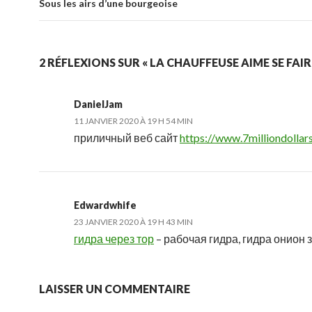
Sous les airs d’une bourgeoise
2 RÉFLEXIONS SUR « LA CHAUFFEUSE AIME SE FAIR
DanielJam
11 JANVIER 2020 À 19 H 54 MIN
приличный веб сайт
https://www.7milliondollar
Edwardwhife
23 JANVIER 2020 À 19 H 43 MIN
гидра через тор
– рабочая гидра, гидра онион 
LAISSER UN COMMENTAIRE