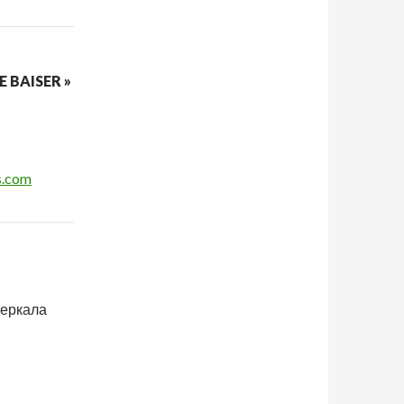
E BAISER »
s.com
зеркала