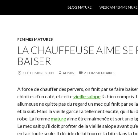
ALLER AU CONTENU
BLOG MATURE
WEBCAM FEMME MURE
FEMMES MATURES
LA CHAUFFEUSE AIME SE 
BAISER
1 DÉCEMBRE 2009
ADMIN
2 COMMENTAIRES
A force de chauffer des pervers, on finit par se faire baise
chiottes d’un café, et cette
vieille salope
l’a bien compris. L
allumeuse ne quitte pas du regard un mec qui finit par se la
et la suit. Mais la vieille garce l’a tellement excité, qu’il lui
robe. La femme
mature
aime être malmenée et sort un plug
Le mec sait qu’il doit profiter de la vieille salope avant qu’e
en l’air toute seule. Il décide de lui fourrer la bite dans la