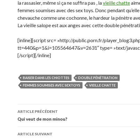
la rassasier, même si ça ne suffira pas , la
vieille chatte
aime
femmes soumises avec des sex toys. Donc pendant qu’elle 
chevauche comme une cochonne, le hardeur la pénètre ave
La vieille salope est aux anges avec cette double pénétrat
[inline][script src= »http://public.porn.fr/player_blog3.ph
tt=440&p=1&i=105564647&v=2631″ type= »text/javascr
[/script][/inline]
BAISER DANS LES CHIOTTES
DOUBLE PÉNÉTRATION
FEMMES SOUMISES AVEC SEXTOYS
VIEILLE CHATTE
Navigation
ARTICLE PRÉCÉDENT
des
Qui veut de mon minou?
articles
ARTICLE SUIVANT