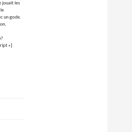
 jouait les
le
c un gode.
ion.
p?
ipt »]