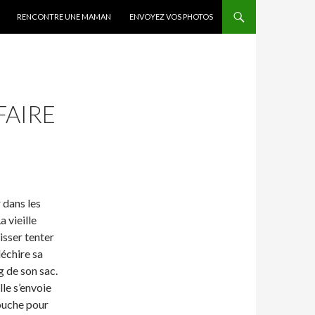
RENCONTRE UNE MAMAN
ENVOYEZ VOS PHOTOS
FAIRE
r dans les
a vieille
isser tenter
 déchire sa
 de son sac.
lle s’envoie
 bouche pour