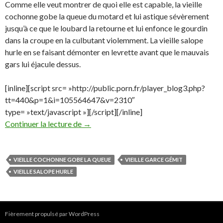
Comme elle veut montrer de quoi elle est capable, la vieille
cochonne gobe la queue du motard et lui astique sévèrement
jusqu’à ce que le loubard la retourne et lui enfonce le gourdin
dans la croupe en la culbutant violemment. La vieille salope
hurle en se faisant démonter en levrette avant que le mauvais
gars lui éjacule dessus.
[inline][script src= »http://public.porn.fr/player_blog3.php?
tt=440&p=1&i=105564647&v=2310″
type= »text/javascript »][/script][/inline]
mamie se fait un motard
Continuer la lecture de
→
VIEILLE COCHONNE GOBE LA QUEUE
VIEILLE GARCE GÉMIT
VIEILLE SALOPE HURLE
Fièrement propulsé par WordPress