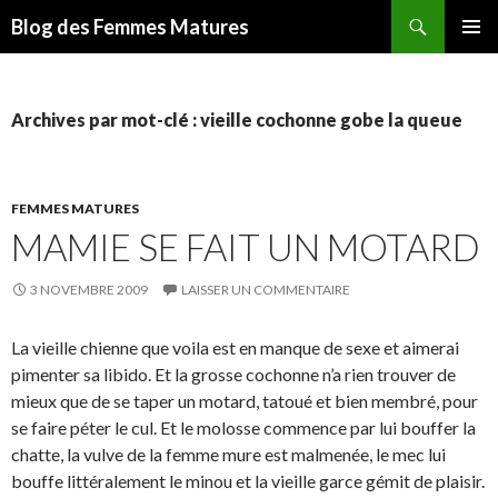
Recherche
Blog des Femmes Matures
ALLER
MENU
AU
PRINCI
CONTENU
Archives par mot-clé : vieille cochonne gobe la queue
FEMMES MATURES
MAMIE SE FAIT UN MOTARD
3 NOVEMBRE 2009
LAISSER UN COMMENTAIRE
La vieille chienne que voila est en manque de sexe et aimerai
pimenter sa libido. Et la grosse cochonne n’a rien trouver de
mieux que de se taper un motard, tatoué et bien membré, pour
se faire péter le cul. Et le molosse commence par lui bouffer la
chatte, la vulve de la femme mure est malmenée, le mec lui
bouffe littéralement le minou et la vieille garce gémit de plaisir.