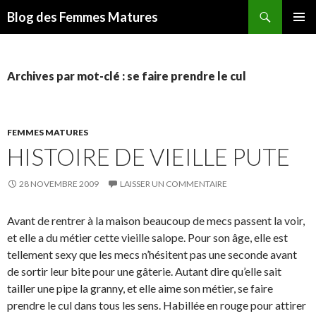
Recherche
Blog des Femmes Matures
ALLER
MENU
AU
PRINCI
CONTENU
Archives par mot-clé : se faire prendre le cul
FEMMES MATURES
HISTOIRE DE VIEILLE PUTE
28 NOVEMBRE 2009
LAISSER UN COMMENTAIRE
Avant de rentrer à la maison beaucoup de mecs passent la voir,
et elle a du métier cette vieille salope. Pour son âge, elle est
tellement sexy que les mecs n’hésitent pas une seconde avant
de sortir leur bite pour une gâterie. Autant dire qu’elle sait
tailler une pipe la granny, et elle aime son métier, se faire
prendre le cul dans tous les sens. Habillée en rouge pour attirer