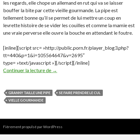
les regards, elle chope un allemand en rut qui va se laisser
bouffer la bite par cette vieille gourmande. La pipe est
tellement bonne qu’il se permet de lui mettre un coup en
levrette histoire de se vider les couilles et comme la mamie est
une vraie perverse elle ouvre la bouche en attendant le foutre.
[inline][script src= »http://public.porn.fr/player_blog3.php?
tt=440&p=1&i=105564647&v=2695″
type= »text/javascript »][/script][/inline]
histoire de vieille pute
Continuer la lecture de
→
GRANNY TAILLE UNE PIPE
SE FAIRE PRENDRE LE CUL
VIELLE GOURMANDE
Fièrement propulsé par WordPress