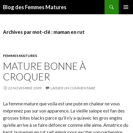
Recherche
Blog des Femmes Matures
ALLER
MENU
AU
PRINCI
CONTENU
Archives par mot-clé : maman en rut
FEMMES MATURES
MATURE BONNE À
CROQUER
22 NOVEMBRE 2009
LAISSER UN COMMENTAIRE
La femme mature que voila est une pute en chaleur ne vous
méprenez pas sur son apparence. La vieille salope est fan des
grosses bites blacks parce qu’il n’y a qu’avec les gros engins
qu’elle arrive à se faire défoncer comme elle aime. Amatrice du
hard, la maman en rut sait gémir pour exciter son partenaire.