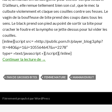
D’ailleurs, elle remue tellement bien son cul , que le mec la
culbute violemment et claque ses couilles contre ses fesses. Le
vagin de la bouffeuse de bite prend des coups dans tous les
sens. Le black prend son pied au point de sortir sa bite pour
cracher le foutre et la nympho se jette dessus pour lui vider les
couilles.
[inline][script src= »http://public.porn.fr/player_blog3.php?
tt=440&p=1&i=105564647&v=2278″
type= »text/javascript »][/script][/inline]
Mature bonne à croquer
Continuer la lecture de
→
FAN DE GROSSES BITES
FEMME MATURE
MAMAN EN RUT
Fièrement propulsé par WordPress