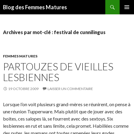
Recherche
Blog des Femmes Matures
ALLER
MENU
AU
PRINCI
CONTENU
Archives par mot-clé : festival de cunnilingus
FEMMES MATURES
PARTOUZES DE VIEILLES
LESBIENNES
19 OCTOBRE 2009
LAISSER UN COMMENTAIRE
Lorsque l’on voit plusieurs grand-mères se réunirent, on pense à
une réunion Tupperware. Mais plutôt que de jouer avec des
boites, ces salopes là, se fourrent avec des sextoys. Six
lesbiennes en rut et sans limite, cela promet. Habillées comme
des putes, les mamans ont toutes ramenées leurs godes