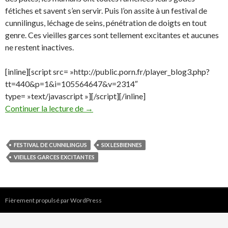
fétiches et savent s’en servir. Puis l’on assite à un festival de
cunnilingus, léchage de seins, pénétration de doigts en tout
genre. Ces vieilles garces sont tellement excitantes et aucunes
ne restent inactives.
[inline][script src= »http://public.porn.fr/player_blog3.php?
tt=440&p=1&i=105564647&v=2314″
type= »text/javascript »][/script][/inline]
Partouzes de vieilles lesbiennes
Continuer la lecture de
→
FESTIVAL DE CUNNILINGUS
SIX LESBIENNES
VIEILLES GARCES EXCITANTES
Fièrement propulsé par WordPress