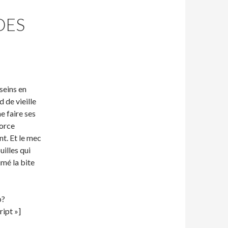
DES
 seins en
 de vieille
e faire ses
force
nt. Et le mec
uilles qui
imé la bite
p?
ipt »]