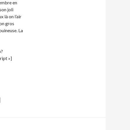
 membre en
son joli
 là on l’air
son gros
couineuse. La
p?
ipt »]