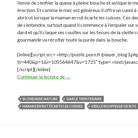
l’envie de s’enfiler la queue à pleine bouche et astique le
érection. Et comme le mec est généreux il offre un cunni à 
abricot lorsque la maman en rut écarte les cuisses. Ces deux
de s’entendre, surtout quand il commence à l’empaler sur 
dard et qu’il claque ses couilles sur les fesses de la vieille 
gourmande va récolter toute la purée dans la bouche.
[inline][script src= »http://public.porn.fr/player_blog3.ph
tt=440&p=1&i=105564647&v=1725″ type= »text/javascr
[/script][/inline]
fallait pas le chercher
Continuer la lecture de
→
BLONDASSE MATURE
GARCE TRENTENAIRE
MAMAN EN RUT ÉCARTE LES CUISSES
VIEILLE BOUFFEUSE DE BITE