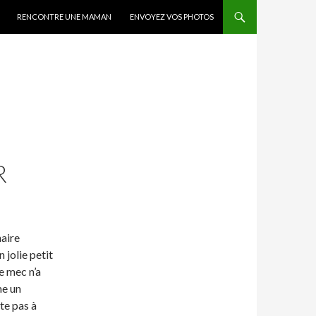
RENCONTRE UNE MAMAN
ENVOYEZ VOS PHOTOS
R
naire
 jolie petit
e mec n’a
me un
te pas à