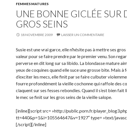
FEMMES MATURES
UNE BONNE GICLÉE SUR 
GROS SEINS
18 NOVEMBRE 2009
LAISSER UN COMMENTAIRE
Susie est une vrai garce, elle n’hésite pas à mettre ses gros
valeur pour se faire prendre par le premier venu. Son regard
perverse en dit long sur sa libido. La blondasse mature aim
yeux de coquines quand elle suce une grosse bite. Mais à 
d’exciter les mecs, elle finit par se faire culbuter violemme
fourre profondément la vieille cochonne qui raffole des co
claquent sur ses fesses rebondies. Quand il s’est bien fait l
le mec se finit sur les gros seins de la vieille salope.
[inline][script src= »http://public.porn.fr/player_blog3.ph
tt=440&p=1&i=105564647&v=1927″ type= »text/javascr
[/script][/inline]