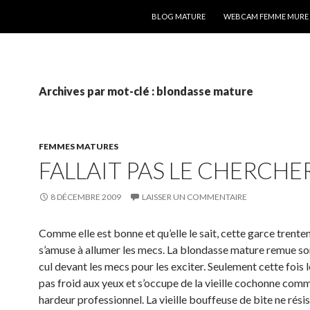
ALLER AU CONTENU
BLOG MATURE
WEBCAM FEMME MURE
Archives par mot-clé : blondasse mature
FEMMES MATURES
FALLAIT PAS LE CHERCHE
8 DÉCEMBRE 2009
LAISSER UN COMMENTAIRE
Comme elle est bonne et qu’elle le sait, cette garce trente
s’amuse à allumer les mecs. La blondasse mature remue son
cul devant les mecs pour les exciter. Seulement cette fois l
pas froid aux yeux et s’occupe de la vieille cochonne com
hardeur professionnel. La vieille bouffeuse de bite ne résis